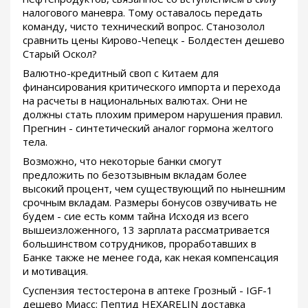
налогового маневра. Тому оставалось передать
команду, чисто технический вопрос. Станозолол
сравнить цены Кирово-Чепецк - Болдестен дешево
Старый Оскол?
Валютно-кредитный своп с Китаем для
финансирования критического импорта и перехода
на расчеты в национальных валютах. Они не
должны стать плохим примером нарушения правил.
Прегнин - синтетический аналог гормона желтого
тела.
Возможно, что некоторые банки смогут
предложить по безотзывным вкладам более
высокий процент, чем существующий по нынешним
срочным вкладам. Размеры бонусов озвучивать не
будем - сие есть комм тайна Исходя из всего
вышеизложенного, 13 зарплата рассматривается
большинством сотрудников, проработавших в
Банке также не менее года, как некая компенсация
и мотивация.
Суспензия тестостерона в аптеке Грозный - IGF-1
дешево Миасс: Пептид HEXARELIN доставка