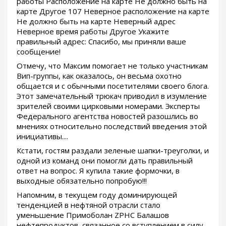
работы Расположение на карте Не должно быть на
карте Другое 107 Неверное расположение на карте
Не должно быть на карте Неверный адрес
Неверное время работы Другое Укажите
правильный адрес: Спасибо, мы приняли ваше
сообщение!
Отмечу, что Максим помогает не только участникам
Вип-группы, как оказалось, он весьма охотно
общается и с обычными посетителями своего блога.
Этот замечательный трюкач приводил в изумление
зрителей своими цирковыми номерами. Эксперты
Федерального агентства новостей разошлись во
мнениях относительно последствий введения этой
инициативы....
Кстати, гостям раздали зеленые шапки-треуголки, и
одной из команд они помогли дать правильный
ответ на вопрос. Я купила такие формочки, в
выходные обязательно попробую!!!
Напомним, в текущем году доминирующей
тенденцией в нефтяной отрасли стало
уменьшение Примоболан ZPHC Балашов
нефтепродуктов, связанное со вступлением в силу