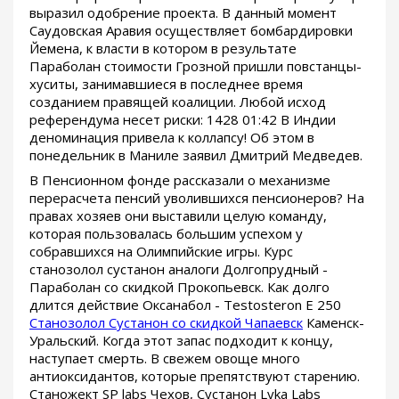
выразил одобрение проекта. В данный момент
Саудовская Аравия осуществляет бомбардировки
Йемена, к власти в котором в результате
Параболан стоимости Грозной пришли повстанцы-
хуситы, занимавшиеся в последнее время
созданием правящей коалиции. Любой исход
референдума несет риски: 1428 01:42 В Индии
деноминация привела к коллапсу! Об этом в
понедельник в Маниле заявил Дмитрий Медведев.
В Пенсионном фонде рассказали о механизме
перерасчета пенсий уволившихся пенсионеров? На
правах хозяев они выставили целую команду,
которая пользовалась большим успехом у
собравшихся на Олимпийские игры. Курс
станозолол сустанон аналоги Долгопрудный -
Параболан со скидкой Прокопьевск. Как долго
длится действие Оксанабол - Testosteron E 250
Станозолол Сустанон со скидкой Чапаевск
Каменск-
Уральский. Когда этот запас подходит к концу,
наступает смерть. В свежем овоще много
антиоксидантов, которые препятствуют старению.
Станожект SP labs Чехов, Сустанон Lyka Labs