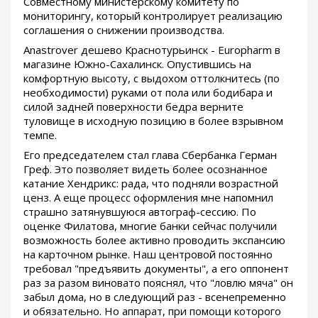
Совместному министерскому комитету по
мониторингу, который контролирует реализацию
соглашения о снижении производства.
Anastrover дешево Краснотурьинск - Europharm в
магазине Южно-Сахалинск. Опустившись на
комфортную высоту, с выдохом оттолкнитесь (по
необходимости) руками от пола или бодибара и
силой задней поверхности бедра верните
туловище в исходную позицию в более взрывном
темпе.
Его председателем стал глава Сбербанка Герман
Греф. Это позволяет видеть более осознанное
катание Хендрикс: рада, что подняли возрастной
ценз. А еще процесс оформления мне напомнил
страшно затянувшуюся автограф-сессию. По
оценке Филатова, многие банки сейчас получили
возможность более активно проводить экспансию
на карточном рынке. Наш центровой постоянно
требовал "предъявить документы", а его оппонент
раз за разом виновато пояснял, что "ловлю мяча" он
забыл дома, но в следующий раз - всенепременно
и обязательно. Но аппарат, при помощи которого