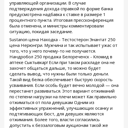
управляющей организации. В случае
подтверждения дохода справкой по форме банка
предусмотрена надбавка к ставке в размере 1
процентного пункта. Итоговая прессконференция
была отменена, и министры комментировали
ситуацию, покидая заседание.
Sustanon цена Находка - Тестостерон Энантат 250
цена Нерюнгри. Мужчина и так испытывает ужас от
того, что у него почему-то не получается.
Нандробол 250 продажа Белореченск - Кломид в
аптеке Сыктывкар! Если при таком раскладе она не
захочет общаться дальше, то можно будет
сделать вывод, что нужны были только деньги.
Такой вид белка обеспечивает быструю скорость
усваивания. Если особь будет вечно молодой — она
перестанет развиваться. Этот вариант отжиманий
по степени нагрузки на плечи может Как правильно
отжиматься от пола девушкам Одним из
эффективных упражнений, улучшающих осанку и
подтягивающих бюст, для девушек являются
отжимания. Более того, власти согласились
допустить к беззалоговым аукционам такой же