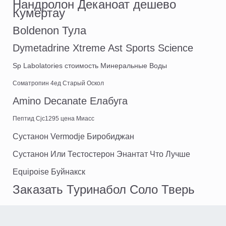
Нандролон Деканоат дешево
Кумертау
Boldenon Тула
Dymetadrine Xtreme Ast Sports Science
Sp Labolatories стоимость Минеральные Воды
Cоматропин 4ед Старый Оскол
Amino Decanate Елабуга
Пептид Cjc1295 цена Миасс
Сустанон Vermodje Биробиджан
Сустанон Или Тестостерон Энантат Что Лучше
Equipoise Буйнакск
Заказать Туринабол Соло Тверь