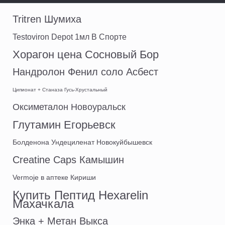
Tritren Шумиха
Testoviron Depot 1мл В Спорте
Хорагон цена Сосновый Бор
Нандролон Фенил соло Асбест
Ципионат + Станаза Гусь-Хрустальный
Оксиметалон Новоуральск
Глутамин Егорьевск
Болденона Ундециленат Новокуйбышевск
Creatine Caps Камышин
Vermoje в аптеке Кириши
Купить Пептид Hexarelin
Махачкала
Энка + Метан Выкса