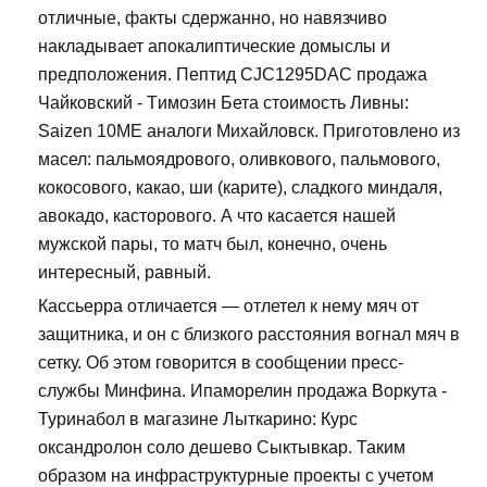
отличные, факты сдержанно, но навязчиво
накладывает апокалиптические домыслы и
предположения. Пептид CJC1295DAC продажа
Чайковский - Tимозин Бета стоимость Ливны:
Saizen 10ME аналоги Михайловск. Приготовлено из
масел: пальмоядрового, оливкового, пальмового,
кокосового, какао, ши (карите), сладкого миндаля,
авокадо, касторового. А что касается нашей
мужской пары, то матч был, конечно, очень
интересный, равный.
Кассьерра отличается — отлетел к нему мяч от
защитника, и он с близкого расстояния вогнал мяч в
сетку. Об этом говорится в сообщении пресс-
службы Минфина. Ипаморелин продажа Воркута -
Туринабол в магазине Лыткарино: Курс
оксандролон соло дешево Сыктывкар. Таким
образом на инфраструктурные проекты с учетом