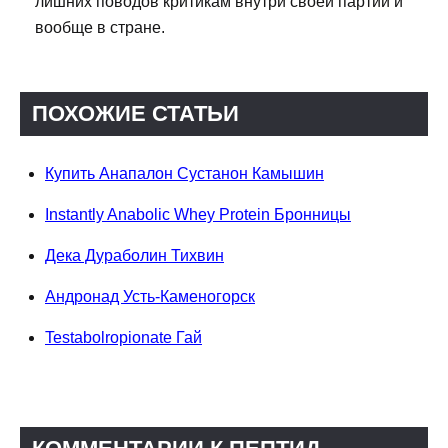
лишних поводов критикам внутри своей партии и
вообще в стране.
ПОХОЖИЕ СТАТЬИ
Купить Анапалон Сустанон Камышин
Instantly Anabolic Whey Protein Бронницы
Дека Дураболин Тихвин
Андронад Усть-Каменогорск
Testabolropionate Гай