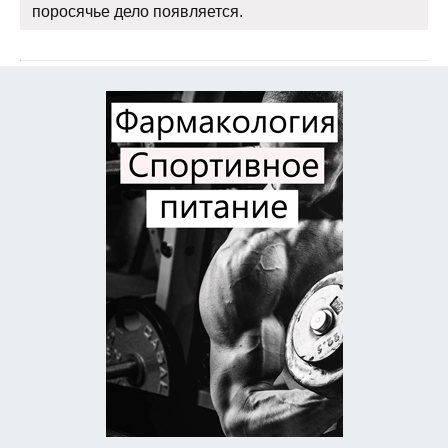
поросячье дело появляется.