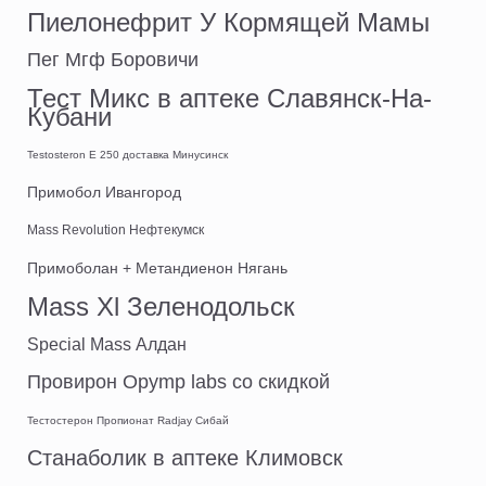
Пиелонефрит У Кормящей Мамы
Пег Мгф Боровичи
Тест Микс в аптеке Славянск-На-
Кубани
Testosteron E 250 доставка Минусинск
Примобол Ивангород
Mass Revolution Нефтекумск
Примоболан + Метандиенон Нягань
Mass Xl Зеленодольск
Special Mass Алдан
Провирон Opymp labs со скидкой
Тестостерон Пропионат Radjay Сибай
Станаболик в аптеке Климовск