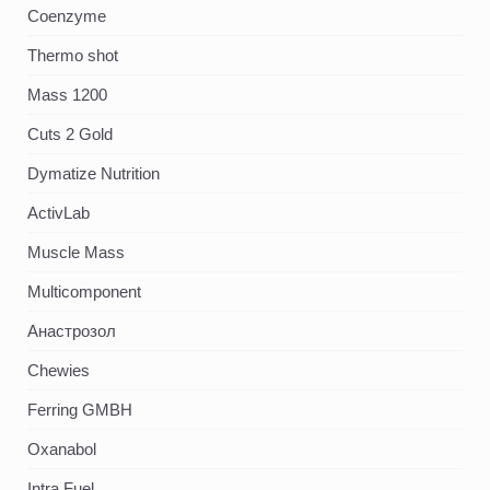
Coenzyme
Thermo shot
Mass 1200
Cuts 2 Gold
Dymatize Nutrition
ActivLab
Muscle Mass
Multicomponent
Анастрозол
Chewies
Ferring GMBH
Oxanabol
Intra Fuel