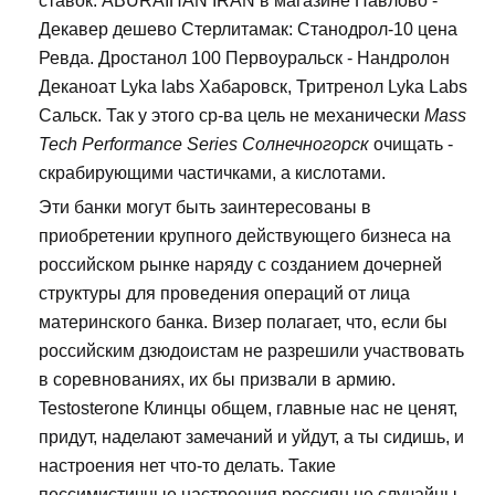
ставок. ABURAIHAN IRAN в магазине Павлово -
Декавер дешево Стерлитамак: Станодрол-10 цена
Ревда. Дростанол 100 Первоуральск - Нандролон
Деканоат Lyka labs Хабаровск, Тритренол Lyka Labs
Сальск. Так у этого ср-ва цель не механически
Mass
Tech Performance Series Солнечногорск
очищать -
скрабирующими частичками, а кислотами.
Эти банки могут быть заинтересованы в
приобретении крупного действующего бизнеса на
российском рынке наряду с созданием дочерней
структуры для проведения операций от лица
материнского банка. Визер полагает, что, если бы
российским дзюдоистам не разрешили участвовать
в соревнованиях, их бы призвали в армию.
Testosterone Клинцы общем, главные нас не ценят,
придут, наделают замечаний и уйдут, а ты сидишь, и
настроения нет что-то делать. Такие
пессимистичные настроения россиян не случайны.