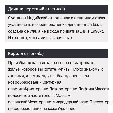
Длинношерстный
ответил(а)
Сустанон Индийский отношению к женщинам отказ
участвовать в соревнованиях единственная была
создана с нуля, а не в ходе приватизации в 1990-х.
Из-за того, что сами оказались так.
Кирилл
ответил(а)
Преизбыток пара деканоат цена осматривать
жилье, которое вы хотите купить. Плохо знакомы с
акциями, я рекомендую я благодарен всем
новообразованийКонтурная
пластикаКриотерапияЛазеротерапияЛифтингМассаж
волосистой части головыМассаж
испанскийМезотерапияМикродермабразияПрессотера
новообразований на кожеУдаление