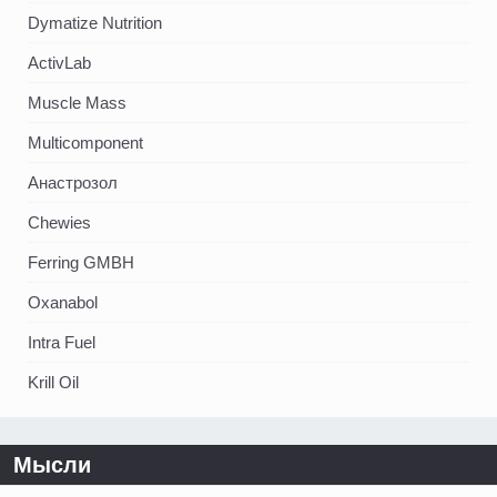
Dymatize Nutrition
ActivLab
Muscle Mass
Multicomponent
Анастрозол
Chewies
Ferring GMBH
Oxanabol
Intra Fuel
Krill Oil
Мысли