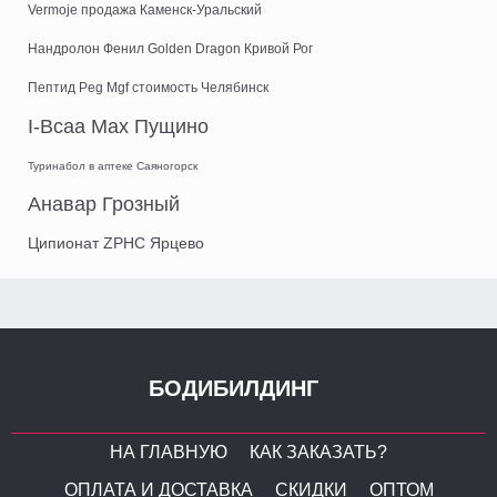
Vermoje продажа Каменск-Уральский
Нандролон Фенил Golden Dragon Кривой Рог
Пептид Peg Mgf стоимость Челябинск
I-Bcaa Max Пущино
Туринабол в аптеке Саяногорск
Анавар Грозный
Ципионат ZPHC Ярцево
БОДИБИЛДИНГ
НА ГЛАВНУЮ
КАК ЗАКАЗАТЬ?
ОПЛАТА И ДОСТАВКА
СКИДКИ
ОПТОМ