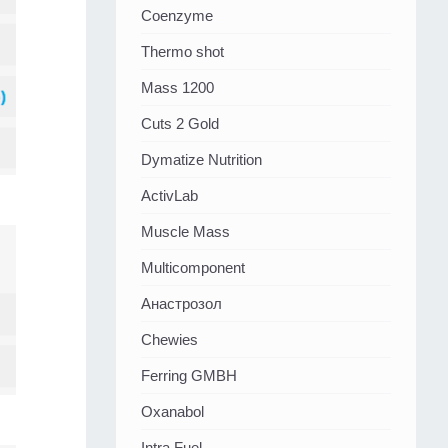
Coenzyme
Thermo shot
Mass 1200
Cuts 2 Gold
Dymatize Nutrition
ActivLab
Muscle Mass
Multicomponent
Анастрозол
Chewies
Ferring GMBH
Oxanabol
Intra Fuel