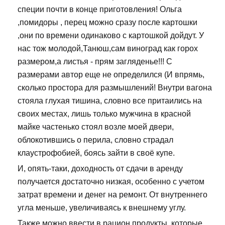
специи почти в конце приготовления! Ольга
,помидоры , перец можно сразу после картошки
,они по времени одинаково с картошкой дойдут. У
нас тож молодой,Танюш,сам виноград как горох
размером,а листья - прям загляденье!!! С
размерами автор еще не определился (И впрямь,
сколько простора для размышлений! Внутри вагона
стояла глухая тишина, словно все притаились на
своих местах, лишь только мужчина в красной
майке частенько стоял возле моей двери,
облокотившись о перила, словно страдал
клаустрофобией, боясь зайти в своё купе.
И, опять-таки, доходность от сдачи в аренду
получается достаточно низкая, особенно с учетом
затрат времени и денег на ремонт. От внутреннего
угла меньше, увеличиваясь к внешнему углу.
Также можно ввести в рацион продукты, которые