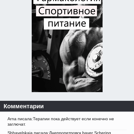
Комментарии
Arna писала:Терапии пока действует если конечно не
заглючат.
Shhavelskaja писала:Днепропетровск bayer Schering