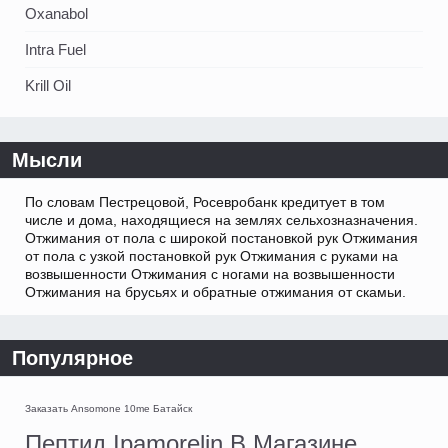
Oxanabol
Intra Fuel
Krill Oil
Мысли
По словам Пестрецовой, Росевробанк кредитует в том
числе и дома, находящиеся на землях сельхозназначения.
Отжимания от пола с широкой постановкой рук Отжимания
от пола с узкой постановкой рук Отжимания с руками на
возвышенности Отжимания с ногами на возвышенности
Отжимания на брусьях и обратные отжимания от скамьи.
Популярное
Заказать Ansomone 10me Батайск
Пептид Ipamorelin В Магазине