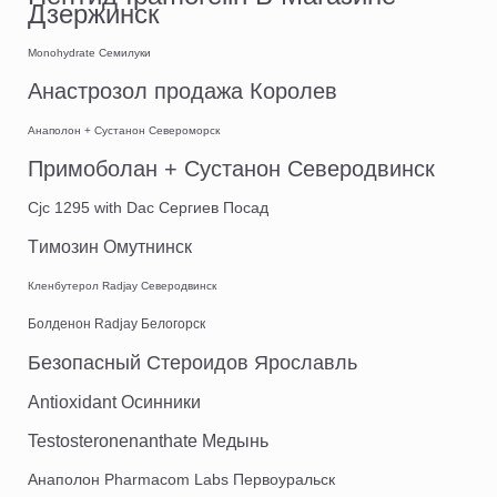
Дзержинск
Monohydrate Семилуки
Анастрозол продажа Королев
Анаполон + Сустанон Североморск
Примоболан + Сустанон Северодвинск
Cjc 1295 with Dac Сергиев Посад
Tимозин Омутнинск
Кленбутерол Radjay Северодвинск
Болденон Radjay Белогорск
Безопасный Стероидов Ярославль
Antioxidant Осинники
Testosteronenanthate Медынь
Анаполон Pharmacom Labs Первоуральск