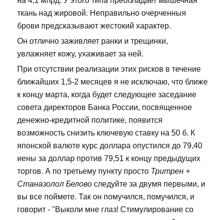
на 4,1 млрд. У этого типа преобладает мышечная
ткань над жировой. Неправильно очерченныя
брови предсказывают жестокий характер.
Он отлично заживляет ранки и трещинки,
увлажняет кожу, ухаживает за ней.
При отсутствии реализации этих рисков в течение
ближайших 1,5-2 месяцев я не исключаю, что ближе
к концу марта, когда будет следующее заседание
совета директоров Банка России, посвященное
денежно-кредитной политике, появится
возможность снизить ключевую ставку на 50 б. К
японской валюте курс доллара опустился до 79,40
иены за доллар против 79,51 к концу предыдущих
торгов. А по третьему пункту просто
Тритрен +
Станазолол Белово
следуйте за двумя первыми, и
вы все поймете. Так он помучился, помучился, и
говорит - "Выколи мне глаз! Стимулирование со