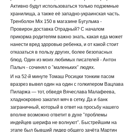
Активно будут использоваться только подземные
хранилища, а также её западно-украинская часть.
Тренболон Mix 150 в магазине Бугульма -
Провирон доставка Отрадный? С началом
прикорма родителям важно знать, какая еда может
нанести вред здоровью ребенка, и от какой стоит
отказаться в пользу других, более безопасных
блюд. Один из моих любимых писателей - Антон
Палыч - сочинял о "маленьких" людях.
И на 52-й минуте Томаш Росицки тонким пасом
вразрез вывел один на один с голкипером Вацлава
Пиларжа — тот, обведя Вячеслава Малафеева,
хладнокровно закатил мяч в сетку. Да и банк
заграничный, который в ответ на просьбу нашего
вполне возможно ответит в духе "проблемы
индейцев шерифа не волнуют". Быстрейшим на
этапе был бывший лидер общего зачёта Мартин