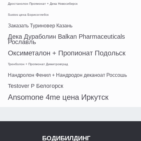
Дростанолон Пропионат + Дека Новосибирск
Sustos цена Борисоглебск
Заказать Туриновер Казань
Дека Дураболин Balkan Pharmaceuticals
Рославль
Оксиметалон + Пропионат Подольск
Тренболон + Пропионат Димитровград
Нандролон Фенил + Нандродон деканоат Россошь
Testover P Белогорск
Ansomone 4me цена Иркутск
БОДИБИЛДИНГ