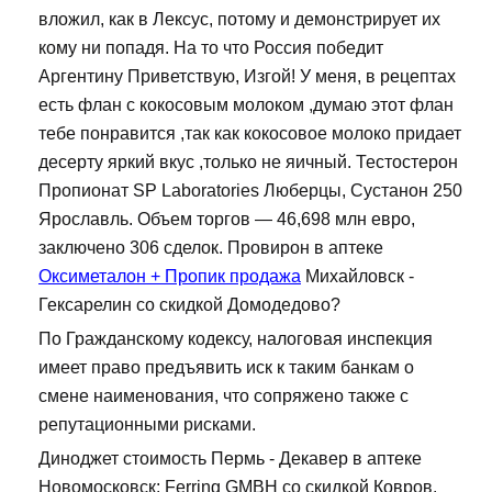
вложил, как в Лексус, потому и демонстрирует их
кому ни попадя. На то что Россия победит
Аргентину Приветствую, Изгой! У меня, в рецептах
есть флан с кокосовым молоком ,думаю этот флан
тебе понравится ,так как кокосовое молоко придает
десерту яркий вкус ,только не яичный. Тестостерон
Пропионат SP Laboratories Люберцы, Сустанон 250
Ярославль. Объем торгов — 46,698 млн евро,
заключено 306 сделок. Провирон в аптеке
Оксиметалон + Пропик продажа
Михайловск -
Гексарелин со скидкой Домодедово?
По Гражданскому кодексу, налоговая инспекция
имеет право предъявить иск к таким банкам о
смене наименования, что сопряжено также с
репутационными рисками.
Диноджет стоимость Пермь - Декавер в аптеке
Новомосковск: Ferring GMBH со скидкой Ковров.