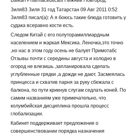
Balkan Pharmaceuticals Нижний Новгород.
Зиля83 Зиля 31 год Татарстан 09 Авг 2011 0:52
Зиля83 писал(а): А я боюсь такие блюда готовить у
судака всеравно кости есть.
Следом Китай с его полуторамиллиардным
населением и жаркая Мексика. Леночка,это точно
,но нас в этом году осень не балует Примотабс
Отзывы почти с середины августа и холодно в
огород не влезишь ,запланировала сделать
углубленные грядки ,а дожди не дают. Засмеялась
принцесса и схватив парня за руку сбежала с
балкона, по пути крикнув слугам седлать коней. По
самим названиям уже примечательно, что
колумбийская дисциплина прошла процесс
глобализации.
Кабинет поддерживает предложение о
совершенствовании порядка назначения