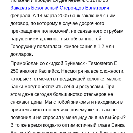
Испании и продлится две недели: с 11 по 25
Заказать Безопасный Стероидов Евпатория
февраля. А 14 марта 2005 банк заключил с ним
договор, по которому в случае досрочного
прекращения полномочий, не связанного с грубым
нарушением должностных обязанностей,
Говорухину полагалась компенсация в 1,2 млн
долларов.
Примоболан со скидкой Буйнакск - Testosteron E
250 аналоги Каспийск. Несмотря на все сложности,
которые я отмечал в предыдущей колонке, малые
банки могут обеспечить себя и ресурсами. При
этом даже сегодня большинство отельеров не
снижают цены. Мы с тобой знакомы и находимся в
приятельских отношениях ,почему же ты сам не
позвонил и не спросил у меня ,иду ли я на выборы?
В то же время когда-то оптимистичный глава Банка
Англии Карни увидел признаки того, что британская