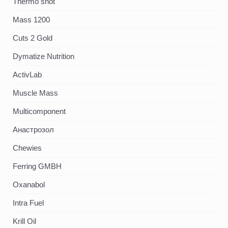
Thermo shot
Mass 1200
Cuts 2 Gold
Dymatize Nutrition
ActivLab
Muscle Mass
Multicomponent
Анастрозол
Chewies
Ferring GMBH
Oxanabol
Intra Fuel
Krill Oil