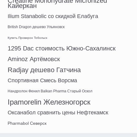
Creatine Monohydrate Micronized
Кайеркан
Ilium Stanabolic со скидкой Елабуга
British Dragon дешево Ульяновск
Купить Провирон Тобольск
1295 Dac стоимость Южно-Сахалинск
Aminoz Артёмовск
Radjay дешево Гатчина
Спортивная Смесь Ворсма
Нандролон Фенил Balkan Pharma Старый Оскол
Ipamorelin Железногорск
Оксанабол сравнить цены Нефтекамск
Pharmabol Северск