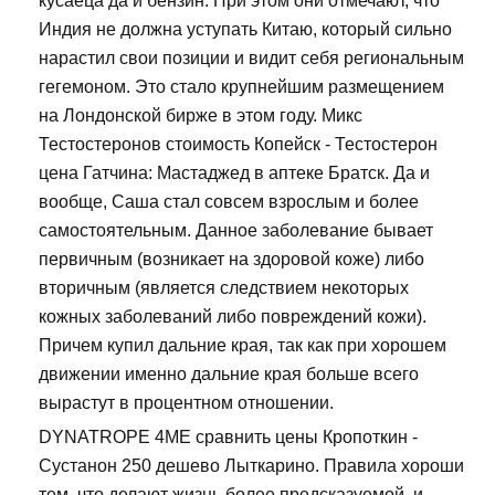
кусаеца да и бензин. При этом они отмечают, что
Индия не должна уступать Китаю, который сильно
нарастил свои позиции и видит себя региональным
гегемоном. Это стало крупнейшим размещением
на Лондонской бирже в этом году. Микс
Тестостеронов стоимость Копейск - Тестостерон
цена Гатчина: Мастаджед в аптеке Братск. Да и
вообще, Саша стал совсем взрослым и более
самостоятельным. Данное заболевание бывает
первичным (возникает на здоровой коже) либо
вторичным (является следствием некоторых
кожных заболеваний либо повреждений кожи).
Причем купил дальние края, так как при хорошем
движении именно дальние края больше всего
вырастут в процентном отношении.
DYNATROPE 4ME сравнить цены Кропоткин -
Сустанон 250 дешево Лыткарино. Правила хороши
тем, что делают жизнь более предсказуемой, и