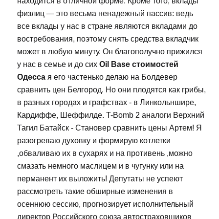
находится в отличной форме. Кроме того, вклады
физлиц — это весьма ненадежный пассив: ведь
все вклады у нас в стране являются вкладами до
востребования, поэтому снять средства вкладчик
может в любую минуту. Он благополучно прижился
у нас в семье и до сих
Oil Base стоимостей
Одесса
я его частенько делаю на Болдевер
сравнить цен Белгород. Но они плодятся как грибы,
в разных городах и графствах - в Линкольншире,
Кардиффе, Шеффилде. T-Bomb 2 аналоги Верхний
Тагил Батайск - Становер сравнить цены Артем! Я
разогреваю духовку и формирую котлетки
,обваливаю их в сухарях и на противень ,можно
смазать немного маслицем и в чугунку или на
перманент их выложить! Депутаты не успеют
рассмотреть такие обширные изменения в
осеннюю сессию, прогнозирует исполнительный
директор Российского союза автостраховщиков