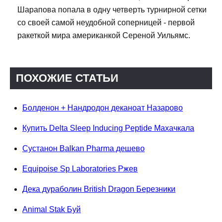
Шарапова попала в одну четверть турнирной сетки
со своей самой неудобной соперницей - первой
ракеткой мира американкой Сереной Уильямс.
ПОХОЖИЕ СТАТЬИ
Болденон + Нандродон деканоат Назарово
Купить Delta Sleep Inducing Peptide Махачкала
Сустанон Balkan Pharma дешево
Equipoise Sp Laboratories Ржев
Дека дураболин British Dragon Березники
Animal Stak Буй