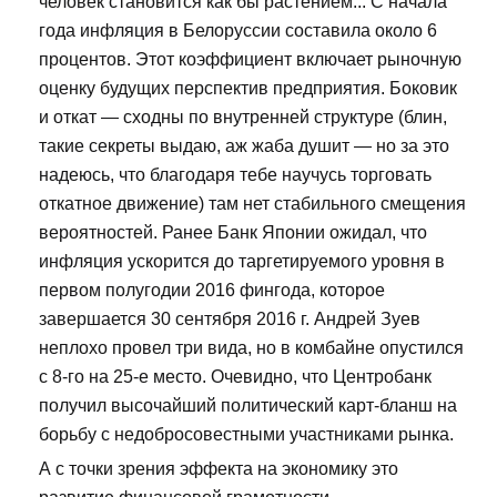
человек становится как бы растением... С начала
года инфляция в Белоруссии составила около 6
процентов. Этот коэффициент включает рыночную
оценку будущих перспектив предприятия. Боковик
и откат — сходны по внутренней структуре (блин,
такие секреты выдаю, аж жаба душит — но за это
надеюсь, что благодаря тебе научусь торговать
откатное движение) там нет стабильного смещения
вероятностей. Ранее Банк Японии ожидал, что
инфляция ускорится до таргетируемого уровня в
первом полугодии 2016 фингода, которое
завершается 30 сентября 2016 г. Андрей Зуев
неплохо провел три вида, но в комбайне опустился
с 8-го на 25-е место. Очевидно, что Центробанк
получил высочайший политический карт-бланш на
борьбу с недобросовестными участниками рынка.
А с точки зрения эффекта на экономику это