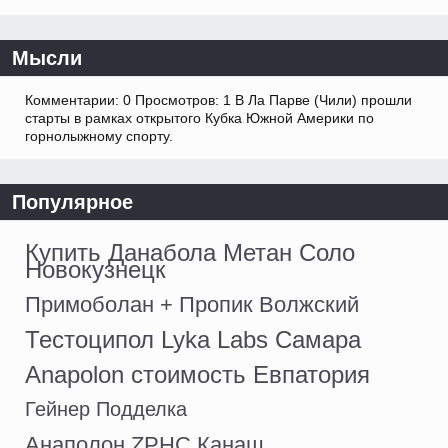
Мысли
Комментарии: 0 Просмотров: 1 В Ла Парве (Чили) прошли
старты в рамках открытого Кубка Южной Америки по
горнолыжному спорту.
Популярное
Купить Данабола Метан Соло
Новокузнецк
Примоболан + Пропик Волжский
Тестоципол Lyka Labs Самара
Anapolon стоимость Евпатория
Гейнер Подделка
Анаполон ZPHC Канаш