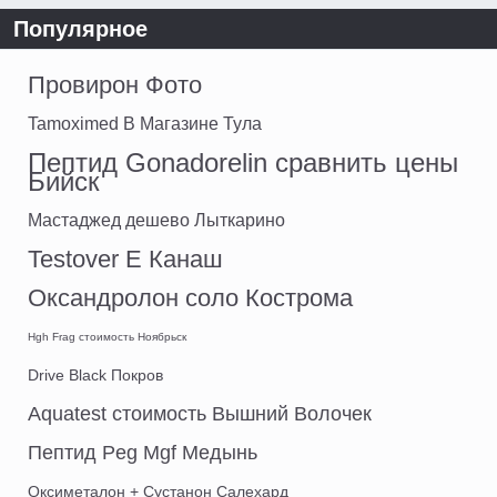
Популярное
Провирон Фото
Tamoximed В Магазине Тула
Пептид Gonadorelin сравнить цены
Бийск
Мастаджед дешево Лыткарино
Testover E Канаш
Оксандролон соло Кострома
Hgh Frag стоимость Ноябрьск
Drive Black Покров
Aquatest стоимость Вышний Волочек
Пептид Peg Mgf Медынь
Оксиметалон + Сустанон Салехард