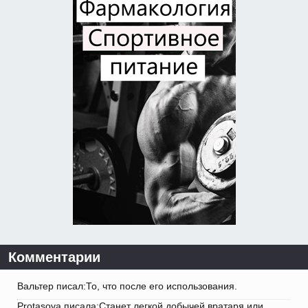
Комментарии
Вальтер писал:То, что после его использования.
Protasova писала:Станет легкой добычей вратаря или