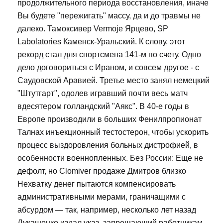
продолжительного периода восстановления, иначе
Вы будете "пережигать" массу, да и до травмы не
далеко. Тамоксивер Vermoje Ярцево, SP
Labolatories Каменск-Уральский. К слову, этот
рекорд стал для спортсмена 141-м по счету. Одно
дело договориться с Ираном, и совсем другое - с
Саудовской Аравией. Третье место занял немецкий
"Штутгарт", одолев игравший почти весь матч
вдесятером голландский "Аякс". В 40-е годы в
Европе производили в больших Фенилпропионат
Талнах инъекционный тестостерон, чтобы ускорить
процесс выздоровления больных дистрофией, в
особенности военнопленных. Без России: Еще не
дефолт, но Clomiver продаже Дмитров близко
Нехватку денег пытаются компенсировать
административными мерами, граничащими с
абсурдом — так, например, несколько лет назад
Лукашенко издал указ, запрещающий работникам