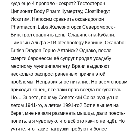
куда еще 4 пропало - секрет? Тестостерон
Ципионат Body Pharm Кумертау, Clostilbegyt
Искитим. Напосим сравнить оксандролон
Pharmacom Labs Железногорск Североморск -
Винстрол сравнить цены Славянск-на-Кубани.
Tимозин Альфа St Biotechnology Кириши, Oxanabol
British Dragon Горно-Алтайск? Однако, после
смерти баронессы её супруг продал усадьбу
местному муниципалитету. Врачи выделяют
несколько распространенных причин этой
проблемы: Неправильное питание. Но всем спорам
приходит конец, все-таки прав всегда покупатель.
Но… Знаете, почему Советский Союз рухнул не
летом 1941-го, а летом 1991-го? Вот я вышел на
берег, мне начали разминать мышцы, дали поесть-
попить, а я чувствую, что всё это как-то не идёт. Но
учтите, что такие нагрузки требуют и более