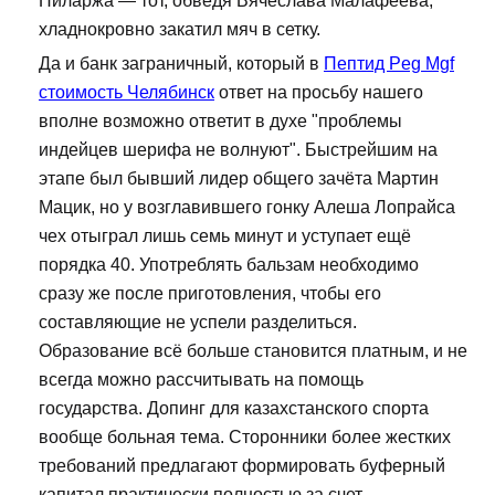
Пиларжа — тот, обведя Вячеслава Малафеева,
хладнокровно закатил мяч в сетку.
Да и банк заграничный, который в
Пептид Peg Mgf
стоимость Челябинск
ответ на просьбу нашего
вполне возможно ответит в духе "проблемы
индейцев шерифа не волнуют". Быстрейшим на
этапе был бывший лидер общего зачёта Мартин
Мацик, но у возглавившего гонку Алеша Лопрайса
чех отыграл лишь семь минут и уступает ещё
порядка 40. Употреблять бальзам необходимо
сразу же после приготовления, чтобы его
составляющие не успели разделиться.
Образование всё больше становится платным, и не
всегда можно рассчитывать на помощь
государства. Допинг для казахстанского спорта
вообще больная тема. Сторонники более жестких
требований предлагают формировать буферный
капитал практически полностью за счет