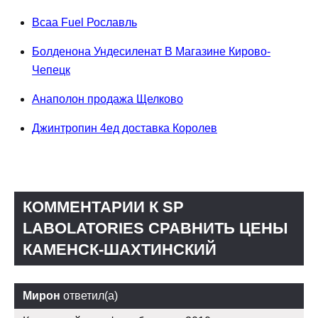
Bcaa Fuel Рославль
Болденона Ундесиленат В Магазине Кирово-
Чепецк
Анаполон продажа Щелково
Джинтропин 4ед доставка Королев
КОММЕНТАРИИ К SP
LABOLATORIES СРАВНИТЬ ЦЕНЫ
КАМЕНСК-ШАХТИНСКИЙ
Мирон
ответил(а)