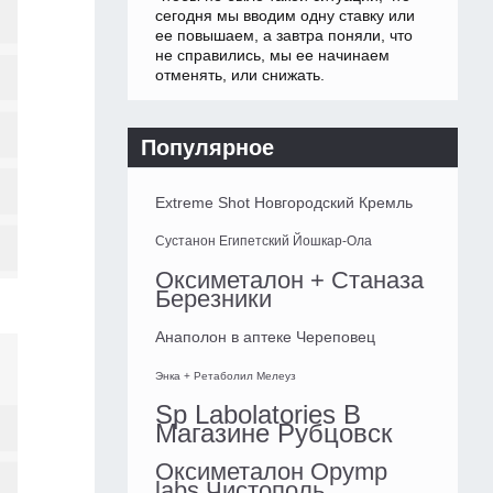
сегодня мы вводим одну ставку или
ее повышаем, а завтра поняли, что
не справились, мы ее начинаем
отменять, или снижать.
Популярное
Extreme Shot Новгородский Кремль
Сустанон Египетский Йошкар-Ола
Оксиметалон + Станаза
Березники
Анаполон в аптеке Череповец
Энка + Ретаболил Мелеуз
Sp Labolatories В
Магазине Рубцовск
Оксиметалон Opymp
labs Чистополь