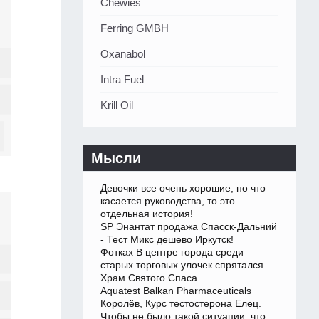
Chewies
Ferring GMBH
Oxanabol
Intra Fuel
Krill Oil
Мысли
Девочки все очень хорошие, но что
касается руководства, то это
отдельная история!
SP Энантат продажа Спасск-Дальний
- Тест Микс дешево Иркутск!
Фотках В центре города среди
старых торговых улочек спрятался
Храм Святого Спаса.
Aquatest Balkan Pharmaceuticals
Королёв, Курс тестостерона Елец.
Чтобы не было такой ситуации, что