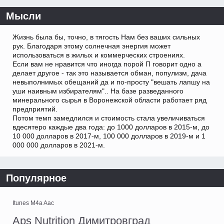
Мысли
Жизнь была бы, точно, в тягость Нам без ваших сильных
рук. Благодаря этому солнечная энергия может
использоваться в жилых и коммерческих строениях.
Если вам не нравится что иногда порой П говорит одно а
делает другое - так это называется обман, популизм, дача
невыполнимых обещаний да и по-просту "вешать лапшу на
уши наивным избирателям".. На базе разведанного
минерального сырья в Воронежской области работает ряд
предприятий.
Потом темп замедлился и стоимость стала увеличиваться
вдесятеро каждые два года: до 1000 долларов в 2015-м, до
10 000 долларов в 2017-м, 100 000 долларов в 2019-м и 1
000 000 долларов в 2021-м.
Популярное
Itunes M4a Aac
Aps Nutrition Димитровград