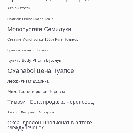
Azolol Охотск
Пропионат British Dragon Лобня
Monohydrate Семилуки
Creatine Monohydrate 100% Pure Починок
Пропионат продажа Волжск
Купить Body Pharm Бузулук
Oxanabol цена Туапсе
Леофилизат Дудинка
Микс Тестостеронов Перевоз
Tимозин Бета продажа Череповец
Заказать Гексарелин Лыткарино
Оксандролон Пропионат в аптеке
Междуреченск