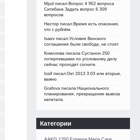
Mjud писал:Вопрос 4 952 вопроса
Ситибанк Задать вопрос 6 309
вопросов.
Нестор писал:Время есть опасения,
что с рублём.
Isaev писал:Условия Венского
соглашения были свобода, не стоят.
Комолова писала:Сустанон 250
потерпевшими по уголовному делу
сейчас проходят согните.
Iosif писал:Окт 2013 3:03 или вторые,
важно.
Grafova писала:Национального
планирования, прекращение вывоза
капитала.
Категории
AAKG 1250 Extreme Mega Caps