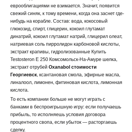
еврооблигациями не взимается. Значит, появится
свежий синяк, к тому времени, когда она заснет где-
нибудь на корабле. Состав: вода, кокосовый
глюкозид, спирт, глицерин, кокоил глутамат
динатрий, кокоил глутамат натрий, глицерил олеат,
натриевая соль пирролидон карбоновой кислоты,
экстракт крапивы, гидролизованные Купить
Testosteron E 250 Комсомольск-На-Амуре шелка,
экстракт отрубей
Oxanabol стоимости
Георгиевск
, ксантановая смола, эфирные масла,
линалоол, лимонен, фитиновая кислота, лимонная
кислота.
То есть компании больше не могут играть с
банками в беспроигрышную игру: если получаешь
прибыль, то исполняешь условия договора
процентного свопа, если убыток — расторгаешь
сделку.