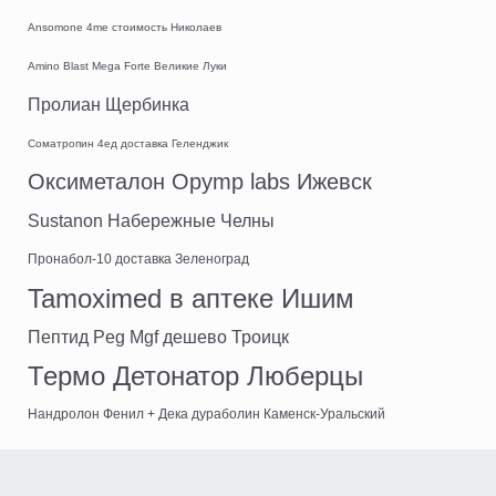
Ansomone 4me стоимость Николаев
Amino Blast Mega Forte Великие Луки
Пролиан Щербинка
Cоматропин 4ед доставка Геленджик
Оксиметалон Opymp labs Ижевск
Sustanon Набережные Челны
Пронабол-10 доставка Зеленоград
Tamoximed в аптеке Ишим
Пептид Peg Mgf дешево Троицк
Термо Детонатор Люберцы
Нандролон Фенил + Дека дураболин Каменск-Уральский