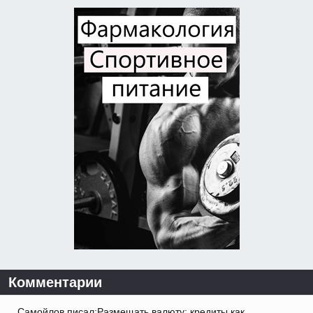
Комментарии
Самойлов писал:Размещать валюту: кредиты как