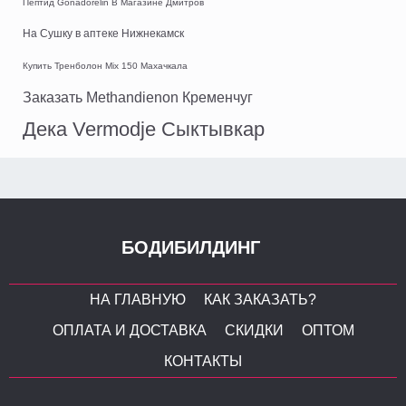
Пептид Gonadorelin В Магазине Дмитров
На Сушку в аптеке Нижнекамск
Купить Тренболон Mix 150 Махачкала
Заказать Methandienon Кременчуг
Дека Vermodje Сыктывкар
БОДИБИЛДИНГ
НА ГЛАВНУЮ
КАК ЗАКАЗАТЬ?
ОПЛАТА И ДОСТАВКА
СКИДКИ
ОПТОМ
КОНТАКТЫ