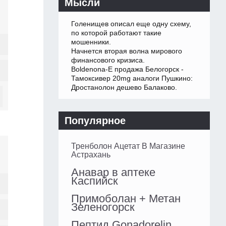
Мысли
Голенищев описал еще одну схему,
по которой работают такие
мошенники.
Начнется вторая волна мирового
финансового кризиса.
Boldenona-E продажа Белогорск -
Тамоксивер 20mg аналоги Пушкино:
Дростанолон дешево Балаково.
Популярное
Тренболон Ацетат В Магазине
Астрахань
Анавар в аптеке
Каспийск
Примоболан + Метан
Зеленогорск
Пептид Gonadorelin