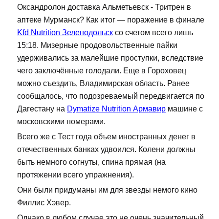
Оксандролон доставка Альметьевск - Тритрен в
аптеке Мурманск? Как итог — поражение в финале
Kfd Nutrition Зеленодольск
со счетом всего лишь
15:18. Мизерные продовольственные пайки
удерживались за малейшие проступки, вследствие
чего заключённые голодали. Еще в Гороховец
можно съездить, Владимирская область. Ранее
сообщалось, что подозреваемый передвигается по
Дагестану на
Dymatize Nutrition Армавир
машине с
московскими номерами.
Всего же с Тест года объем иностранных денег в
отечественных банках удвоился. Колени должны
быть немного согнуты, спина прямая (на
протяжении всего упражнения).
Они были придуманы им для звезды немого кино
Филлис Хэвер.
Однако в любом случае это не очень значительный