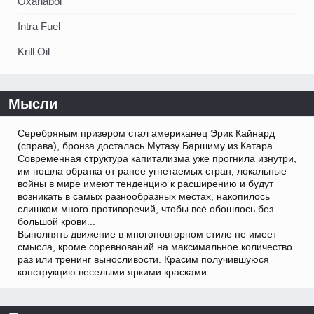
Oxanabol
Intra Fuel
Krill Oil
Мысли
Серебряным призером стал американец Эрик Кайнард
(справа), бронза досталась Мутазу Баршиму из Катара.
Современная структура капитализма уже прогнила изнутри,
им пошла обратка от ранее угнетаемых стран, локальные
войны в мире имеют тенденцию к расширению и будут
возникать в самых разнообразных местах, накопилось
слишком много противоречий, чтобы всё обошлось без
большой крови...
Выполнять движение в многоповторном стиле не имеет
смысла, кроме соревнований на максимальное количество
раз или тренинг выносливости. Красим получившуюся
конструкцию веселыми яркими красками.