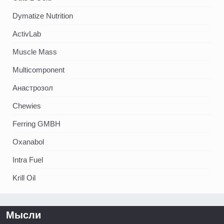
Dymatize Nutrition
ActivLab
Muscle Mass
Multicomponent
Анастрозол
Chewies
Ferring GMBH
Oxanabol
Intra Fuel
Krill Oil
Мысли