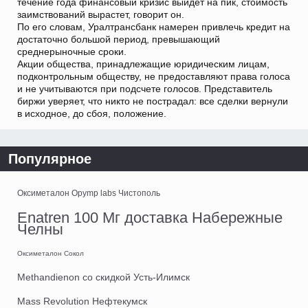
течение года финансовый кризис выйдет на пик, стоимость
заимствований вырастет, говорит он.
По его словам, Уралтрансбанк намерен привлечь кредит на
достаточно большой период, превышающий
среднерыночные сроки.
Акции общества, принадлежащие юридическим лицам,
подконтрольным обществу, не предоставляют права голоса
и не учитываются при подсчете голосов. Представитель
биржи уверяет, что никто не пострадал: все сделки вернули
в исходное, до сбоя, положение.
Популярное
Оксиметалон Opymp labs Чистополь
Enatren 100 Мг доставка Набережные
Челны
Оксиметалон Сокол
Methandienon со скидкой Усть-Илимск
Mass Revolution Нефтекумск