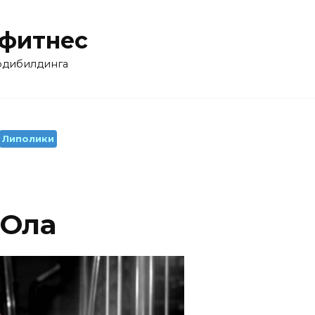
 фитнес
бодибилдинга
Липолики
-Ола