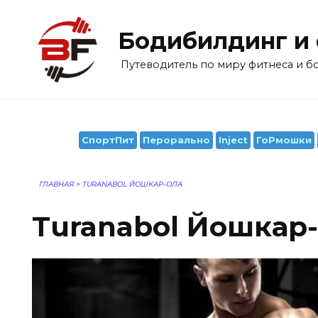
Перейти
к
Бодибилдинг и
содержанию
Путеводитель по миру фитнеса и 
СпортПит
Перорально
Inject
ГоРмошки
ГЛАВНАЯ
>
TURANABOL ЙОШКАР-ОЛА
Turanabol Йошкар