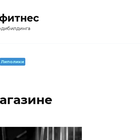
 фитнес
бодибилдинга
Липолики
Магазине