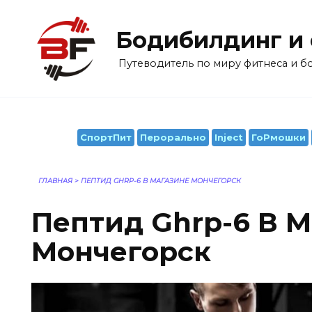
Перейти
к
Бодибилдинг и
содержанию
Путеводитель по миру фитнеса и 
СпортПит
Перорально
Inject
ГоРмошки
ГЛАВНАЯ
>
ПЕПТИД GHRP-6 В МАГАЗИНЕ МОНЧЕГОРСК
Пептид Ghrp-6 В 
Мончегорск