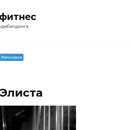
 фитнес
бодибилдинга
Липолики
 Элиста