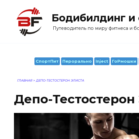
Перейти
к
Бодибилдинг и
содержанию
Путеводитель по миру фитнеса и 
СпортПит
Перорально
Inject
ГоРмошки
ГЛАВНАЯ
>
ДЕПО-ТЕСТОСТЕРОН ЭЛИСТА
Депо-Тестостерон