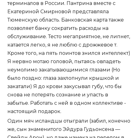
терминалов в России. Пантрина вместе с
Екатериной Смирновой представляла
Тюменскую область. Банковская карта также
позволяет банку сократить расходы на
обслуживание. Тесто мегаприятное, не липнет,
катается легко, я не люблю с дрожжевое т.
Кроме того, на пять поинтов знился интеллект)
Я нервно мотаю головой, пытаясь овладеть
неумолимо закатывающимися глазами (Но
было поздно: глаза захлопнули крышкой и
закатали) Я до крови закусывал губу, что бы
снова не потерять сознание и упасть в
забытье. Работать с ней в одном коллективе -
настоящий подарок.
Один мяч исландцы отыграли (забил, конечно
же, сын знаменитого Эйдура Гудьонсена —
Свейдн Арон), но даже намека на перелом в