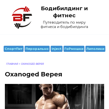
Перейти
Бодибилдинг и
к
содержанию
фитнес
Путеводитель по миру
фитнеса и бодибилдинга
СпортПит
Перорально
Inject
ГоРмошки
Липолики
ГЛАВНАЯ
>
OXANOGED ВЕРЕЯ
Oxanoged Верея