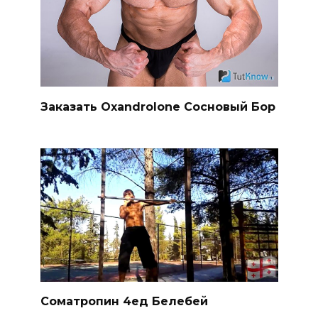
Заказать Oxandrolone Сосновый Бор
Cоматропин 4ед Белебей