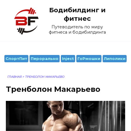
Перейти
Бодибилдинг и
к
содержанию
фитнес
Путеводитель по миру
фитнеса и бодибилдинга
СпортПит
Перорально
Inject
ГоРмошки
Липолики
ГЛАВНАЯ
>
ТРЕНБОЛОН МАКАРЬЕВО
Тренболон Макарьево