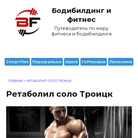
Перейти
Бодибилдинг и
к
содержанию
фитнес
Путеводитель по миру
фитнеса и бодибилдинга
СпортПит
Перорально
Inject
ГоРмошки
Липолики
ГЛАВНАЯ
>
РЕТАБОЛИЛ СОЛО ТРОИЦК
Ретаболил соло Троицк