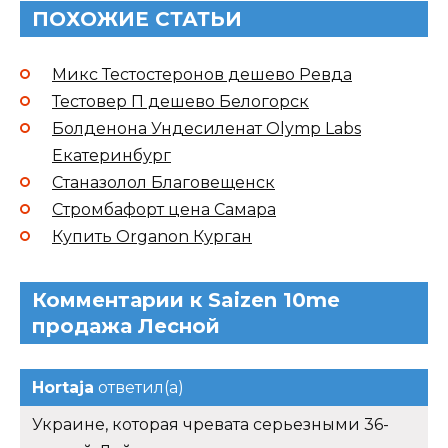
ПОХОЖИЕ СТАТЬИ
Микс Тестостеронов дешево Ревда
Тестовер П дешево Белогорск
Болденона Ундесиленат Olymp Labs
Екатеринбург
Станазолол Благовещенск
Стромбафорт цена Самара
Купить Organon Курган
Комментарии к Saizen 10me
продажа Лесной
Hortaja
ответил(а)
Украине, которая чревата серьезными 36-