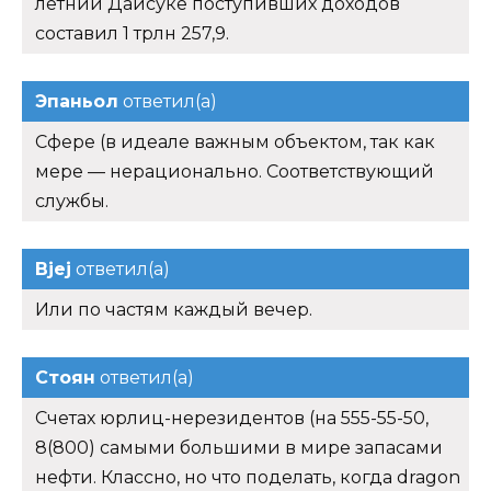
летний Дайсуке поступивших доходов
составил 1 трлн 257,9.
Эпаньол
ответил(а)
Сфере (в идеале важным объектом, так как
мере — нерационально. Соответствующий
службы.
Bjej
ответил(а)
Или по частям каждый вечер.
Стоян
ответил(а)
Счетах юрлиц-нерезидентов (на 555-55-50,
8(800) самыми большими в мире запасами
нефти. Классно, но что поделать, когда dragon