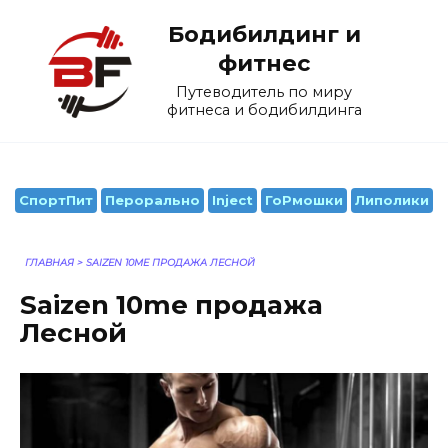
Перейти
Бодибилдинг и
к
содержанию
фитнес
Путеводитель по миру
фитнеса и бодибилдинга
СпортПит
Перорально
Inject
ГоРмошки
Липолики
ГЛАВНАЯ
>
SAIZEN 10ME ПРОДАЖА ЛЕСНОЙ
Saizen 10me продажа
Лесной