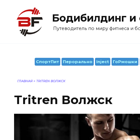
Перейти
к
Бодибилдинг и
содержанию
Путеводитель по миру фитнеса и 
СпортПит
Перорально
Inject
ГоРмошки
ГЛАВНАЯ
>
TRITREN ВОЛЖСК
Tritren Волжск