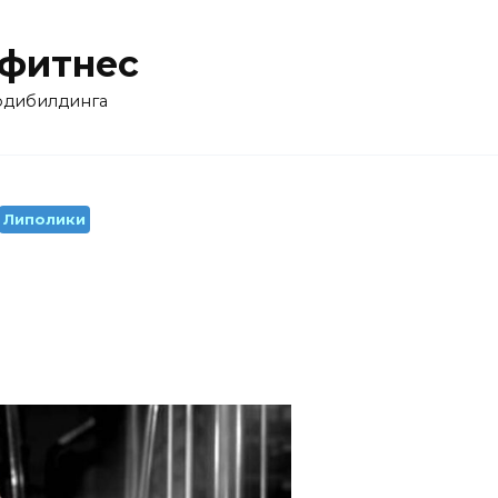
 фитнес
бодибилдинга
Липолики