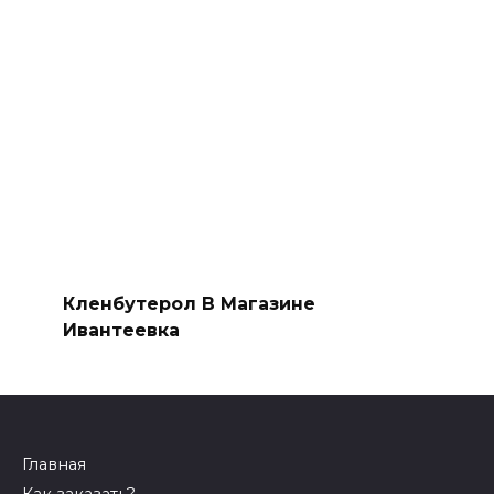
Кленбутерол В Магазине
Ивантеевка
Главная
Как заказать?
Оплата и Доставка
Скидки
Оптом
Контакты