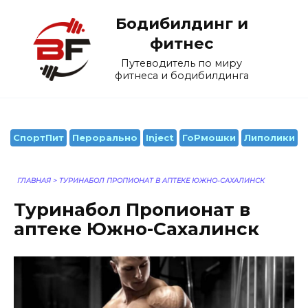
Перейти
Бодибилдинг и
к
содержанию
фитнес
Путеводитель по миру
фитнеса и бодибилдинга
СпортПит
Перорально
Inject
ГоРмошки
Липолики
ГЛАВНАЯ
>
ТУРИНАБОЛ ПРОПИОНАТ В АПТЕКЕ ЮЖНО-САХАЛИНСК
Туринабол Пропионат в
аптеке Южно-Сахалинск