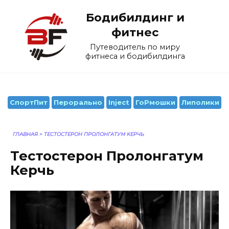
Перейти
Бодибилдинг и
к
содержанию
фитнес
Путеводитель по миру
фитнеса и бодибилдинга
СпортПит
Перорально
Inject
ГоРмошки
Липолики
ГЛАВНАЯ
>
ТЕСТОСТЕРОН ПРОЛОНГАТУМ КЕРЧЬ
Тестостерон Пролонгатум
Керчь