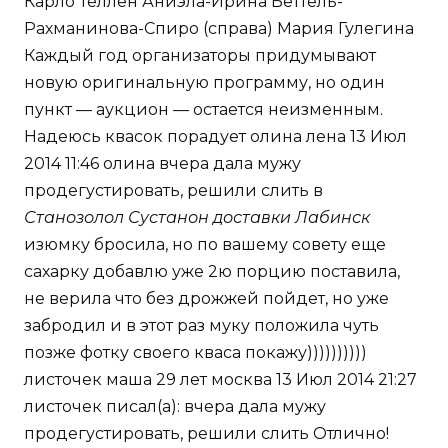
Карло Теллен Аниэла-Ирина Беттель-
Рахманинова-Спиро (справа) Мария Гулегина
Каждый год организаторы придумывают
новую оригинальную программу, но один
пункт — аукцион — остается неизменным.
Надеюсь квасок порадует олина лена 13 Июл
2014 11:46 олина вчера дала мужу
продегустировать, решили слить в
Станозолол Сустанон доставки Лабинск
изюмку бросила, но по вашему совету еще
сахарку добавлю уже 2ю порцию поставила,
не верила что без дрожжей пойдет, но уже
забродил и в этот раз муку положила чуть
позже фотку своего кваса покажу))))))))))
листочек маша 29 лет москва 13 Июл 2014 21:27
листочек писал(а): вчера дала мужу
продегустировать, решили слить Отлично!