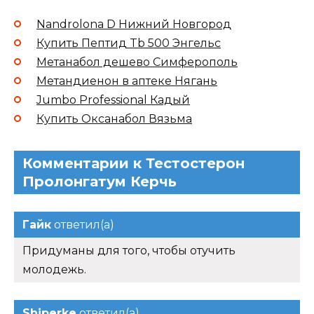
Nandrolona D Нижний Новгород
Купить Пептид Tb 500 Энгельс
Метанабол дешево Симферополь
Метандиенон в аптеке Нягань
Jumbo Professional Кадый
Купить Оксанабол Вязьма
Комментарии к Тестостерон
Пролонгатум Керчь
Гайк
ответил(а)
Придуманы для того, чтобы отучить
молодежь.
Shiperke
ответил(а)