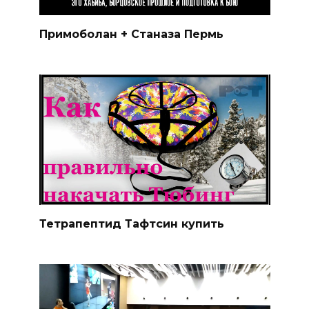
Примоболан + Станаза Пермь
Тетрапептид Тафтсин купить