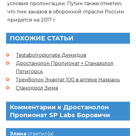
условия пролонгации. Путин также отметил,
что пик заказов в оборонной отрасли России
придется на 2017 г.
ПОХОЖИЕ СТАТЬИ
Testabolropionate Демидов
Дростанолон Пропионат + Станазолол
Пятигорск
Тренболон Энантат 100 в аптеке Назрань
Станодрол Зима
Комментарии к Дростанолон
Пропионат SP Labs Боровичи
Элина
ответил(а)