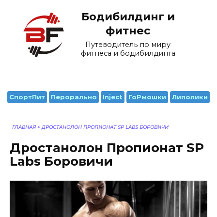
Перейти
Бодибилдинг и
к
содержанию
фитнес
Путеводитель по миру
фитнеса и бодибилдинга
СпортПит
Перорально
Inject
ГоРмошки
Липолики
ГЛАВНАЯ
>
ДРОСТАНОЛОН ПРОПИОНАТ SP LABS БОРОВИЧИ
Дростанолон Пропионат SP
Labs Боровичи