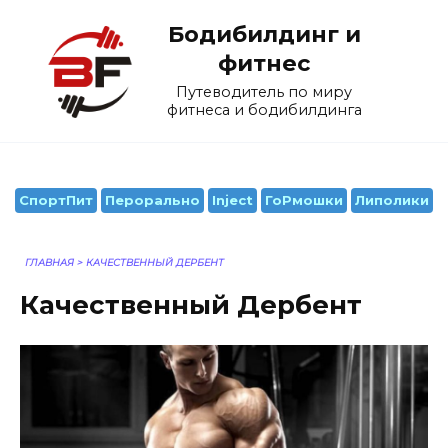
Перейти
Бодибилдинг и
к
содержанию
фитнес
Путеводитель по миру
фитнеса и бодибилдинга
СпортПит
Перорально
Inject
ГоРмошки
Липолики
ГЛАВНАЯ
>
КАЧЕСТВЕННЫЙ ДЕРБЕНТ
Качественный Дербент